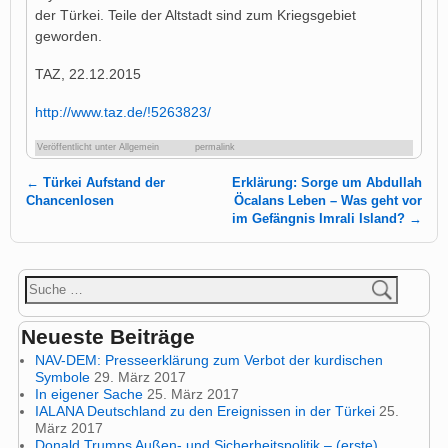
der Türkei. Teile der Altstadt sind zum Kriegsgebiet
geworden.
TAZ, 22.12.2015
http://www.taz.de/!5263823/
Veröffentlicht unter
Allgemein
permalink
←
Türkei Aufstand der
Erklärung: Sorge um Abdullah
Artikelnavigation
Chancenlosen
Öcalans Leben – Was geht vor
im Gefängnis Imrali Island?
→
Neueste Beiträge
NAV-DEM: Presseerklärung zum Verbot der kurdischen
Symbole
29. März 2017
In eigener Sache
25. März 2017
IALANA Deutschland zu den Ereignissen in der Türkei
25.
März 2017
Donald Trumps Außen- und Sicherheitspolitik – (erste)