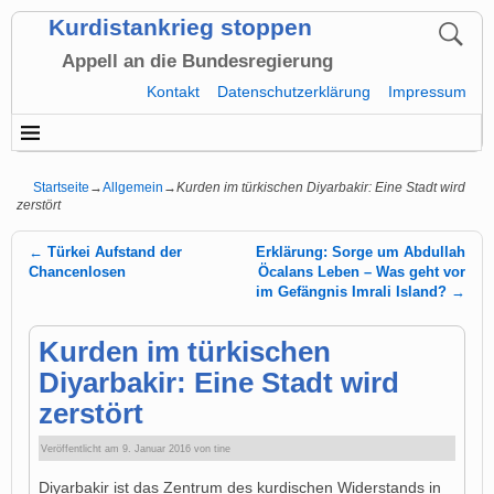
Kurdistankrieg stoppen
Appell an die Bundesregierung
Kontakt
Datenschutzerklärung
Impressum
Startseite
→
Allgemein
→
Kurden im türkischen Diyarbakir: Eine Stadt wird
zerstört
←
Türkei Aufstand der
Erklärung: Sorge um Abdullah
Artikelnavigation
Chancenlosen
Öcalans Leben – Was geht vor
im Gefängnis Imrali Island?
→
Kurden im türkischen
Diyarbakir: Eine Stadt wird
zerstört
Veröffentlicht am
9. Januar 2016
von
tine
Diyarbakir ist das Zentrum des kurdischen Widerstands in