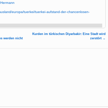
r Hermann
ik/ausland/europa/tuerkei/tuerkei-aufstand-der-chancenlosen-
Kurden im türkischen Diyarbakir: Eine Stadt wird
es werden nicht
zerstört
→