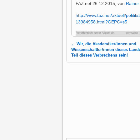
FAZ net 26.12.2015, von
Raine
http://www.faz.net/aktuell/polit
13984958.html?GEPC=s5
Veröffentlicht unter
Allgemein
permalink
←
Wir, die Akademiker/innen und
Artikelnavigation
Wissenschaftler/innen dieses Land
Teil dieses Verbrechens sein!