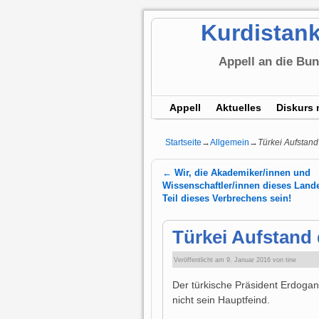
Kurdistank
Appell an die Bu
Appell
Aktuelles
Diskurs 
Startseite
→
Allgemein
→
Türkei Aufstan
←
Wir, die Akademiker/innen und
Artikelnavigation
Wissenschaftler/innen dieses Land
Teil dieses Verbrechens sein!
Türkei Aufstand
Veröffentlicht am
9. Januar 2016
von
tine
Der türkische Präsident Erdogan 
nicht sein Hauptfeind.