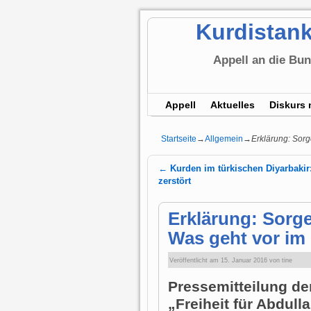
Kurdistank
Appell an die Bu
Appell
Aktuelles
Diskurs 
Startseite
→
Allgemein
→
Erklärung: Sorg
←
Kurden im türkischen Diyarbakir:
Artikelnavigation
zerstört
Erklärung: Sorg
Was geht vor im 
Veröffentlicht am
15. Januar 2016
von
tine
Pressemitteilung der
„Freiheit für Abdull