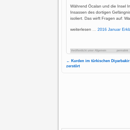
Während Öcalan und die Insel Imra
Insassen des dortigen Gefängni
isoliert. Das wirft Fragen auf: W
weiterlesen …
2016 Januar Erklä
Veröffentlicht unter
Allgemein
permalink
←
Kurden im türkischen Diyarbakir:
Artikelnavigation
zerstört